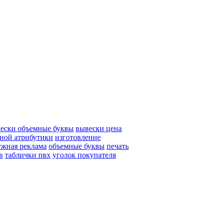
ески объемные буквы
вывески цена
дной атрибутики
изготовление
ужная реклама
объемные буквы
печать
в
таблички пвх
уголок покупателя