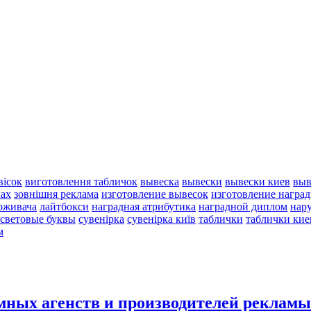
вісок
виготовлення табличок
вывеска
вывески
вывески киев
выв
ках
зовнішня реклама
изготовление вывесок
изготовление награ
оживача
лайтбокси
наградная атрибутика
наградной диплом
нар
световые буквы
сувенірка
сувенірка київ
таблички
таблички кие
м
мных агенств и производителей рекламы