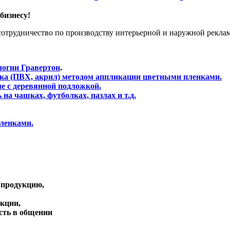
бизнесу!
отрудничество по производству интерьерной и наружной реклам
логии Гравертон
.
ика (ПВХ, акрил) методом аппликации цветными пленками.
е с деревянной подложкой.
на чашках, футболках, пазлах и т.д.
ленками.
 продукцию,
кции,
ость в общении