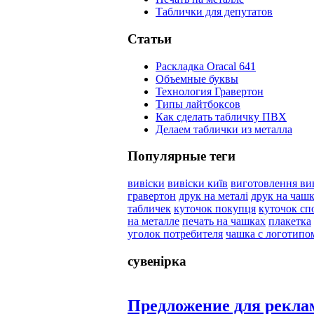
Таблички для депутатов
Статьи
Раскладка Oracal 641
Объемные буквы
Технология Гравертон
Типы лайтбоксов
Как сделать табличку ПВХ
Делаем таблички из металла
Популярные теги
вивіски
вивіски київ
виготовлення ви
гравертон
друк на металі
друк на чаш
табличек
куточок покупця
куточок сп
на металле
печать на чашках
плакетка
уголок потребителя
чашка с логотипо
сувенірка
Предложение для рекла