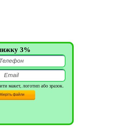
знижку 3%
ти макет, логотип або зразок.
Оберіть файли