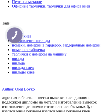
Печть на металле
Офисные таблички, таблички для офиса киев
Tags:
бирки
бирки киев
изготовление шильды
номеки. номерки в гардероб. гардеробные номерки
номерная табличка
таблички с номером на машину
шилды
шильда
шильда киев
шильды киев
Author: Oleg Boyko
адресная табличка вывески вывески киев диплом с
подложкой дипломы на металле изготовление вывесок
изготовление дипломов изготовление объемных букв
изготовление рекламы изготовление рекламы киев