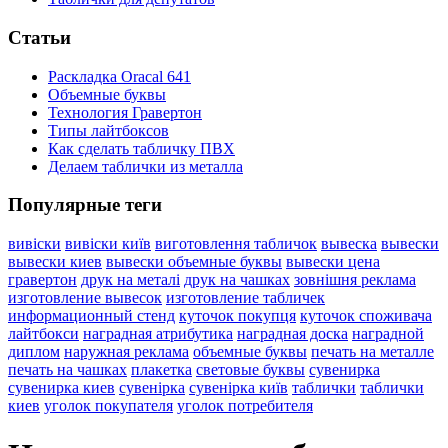
Статьи
Раскладка Oracal 641
Объемные буквы
Технология Гравертон
Типы лайтбоксов
Как сделать табличку ПВХ
Делаем таблички из металла
Популярные теги
вивіски
вивіски київ
виготовлення табличок
вывеска
вывески
вывески киев
вывески объемные буквы
вывески цена
гравертон
друк на металі
друк на чашках
зовнішня реклама
изготовление вывесок
изготовление табличек
информационный стенд
куточок покупця
куточок споживача
лайтбокси
наградная атрибутика
наградная доска
наградной
диплом
наружная реклама
объемные буквы
печать на металле
печать на чашках
плакетка
световые буквы
сувенирка
сувенирка киев
сувенірка
сувенірка київ
таблички
таблички
киев
уголок покупателя
уголок потребителя