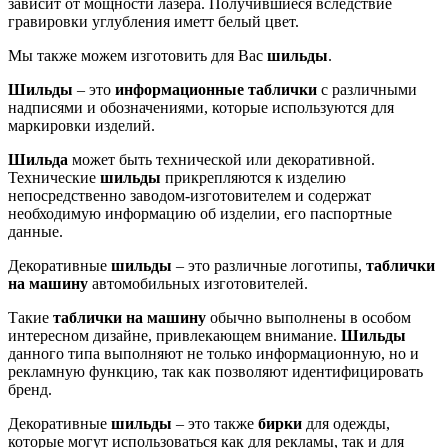
зависит от мощности лазера. Получившиеся вследствие
гравировки углубления иметт белый цвет.
Мы также можем изготовить для Вас
шильды
.
Шильды
– это
информационные таблички
с
различными
надписями и обозначениями, которые используются для
маркировки изделий.
Шильда
может быть технической или декоративной.
Технические
шильды
прикрепляются к изделию
непосредственно заводом-изготовителем и содержат
необходимую информацию об изделии, его паспортные
данные.
Декоративные
шильды
– это различные логотипы,
таблички
на машину
автомобильных изготовителей.
Такие
таблички на машину
обычно выполнены в особом
интересном дизайне, привлекающем внимание.
Шильды
данного типа выполняют не только информационную, но и
рекламную функцию, так как позволяют идентифицировать
бренд.
Декоративные
шильды
– это также
бирки
для одежды,
которые могут использоваться как для рекламы, так и для