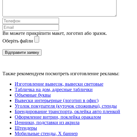
Ви можете прикріпити макет, логотип або зразок.
Оберіть файли
Также рекомендуем посмотреть изготовление рекламы:
Изготовление вывесок, вывески световые
Табличка на дом, адресные таблички
Объемные буквы
Вывески интерьерные (логотип в офис)
Уголок покупателя (куточок споживача), стенды
Брендирование транспорта, оклейка авто пленкой
Оформление витрин, поклейка оракалом
Ценники, подставки из акрила
Штендеры
Мобильные стенды, Х баннер