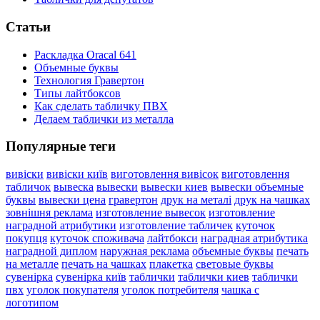
Статьи
Раскладка Oracal 641
Объемные буквы
Технология Гравертон
Типы лайтбоксов
Как сделать табличку ПВХ
Делаем таблички из металла
Популярные теги
вивіски
вивіски київ
виготовлення вивісок
виготовлення
табличок
вывеска
вывески
вывески киев
вывески объемные
буквы
вывески цена
гравертон
друк на металі
друк на чашках
зовнішня реклама
изготовление вывесок
изготовление
наградной атрибутики
изготовление табличек
куточок
покупця
куточок споживача
лайтбокси
наградная атрибутика
наградной диплом
наружная реклама
объемные буквы
печать
на металле
печать на чашках
плакетка
световые буквы
сувенірка
сувенірка київ
таблички
таблички киев
таблички
пвх
уголок покупателя
уголок потребителя
чашка с
логотипом