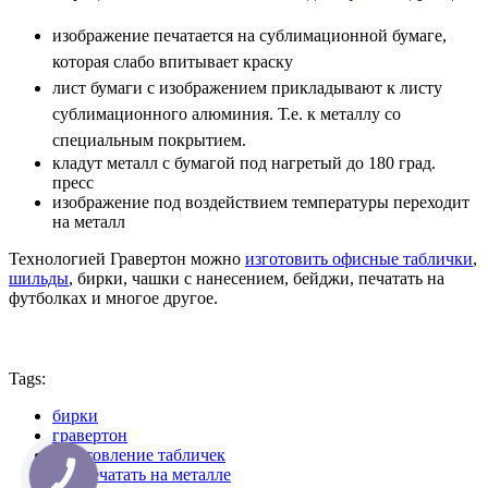
изображение печатается на сублимационной бумаге,
которая слабо впитывает краску
лист бумаги с изображением прикладывают к листу
сублимационного алюминия. Т.е. к металлу со
специальным покрытием.
кладут металл с бумагой под нагретый до 180 град.
пресс
изображение под воздействием температуры переходит
на металл
Технологией Гравертон можно
изготовить офисные таблички
,
шильды
, бирки, чашки с нанесением, бейджи, печатать на
футболках и многое другое.
Tags:
бирки
гравертон
изготовление табличек
как печатать на металле
КНОПКА
СВЯЗИ