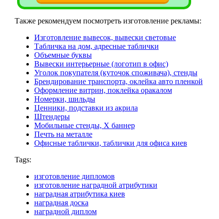
Также рекомендуем посмотреть изготовление рекламы:
Изготовление вывесок, вывески световые
Табличка на дом, адресные таблички
Объемные буквы
Вывески интерьерные (логотип в офис)
Уголок покупателя (куточок споживача), стенды
Брендирование транспорта, оклейка авто пленкой
Оформление витрин, поклейка оракалом
Номерки, шильды
Ценники, подставки из акрила
Штендеры
Мобильные стенды, Х баннер
Печть на металле
Офисные таблички, таблички для офиса киев
Tags:
изготовление дипломов
изготовление наградной атрибутики
наградная атрибутика киев
наградная доска
наградной диплом