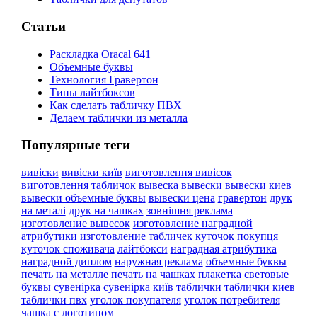
Статьи
Раскладка Oracal 641
Объемные буквы
Технология Гравертон
Типы лайтбоксов
Как сделать табличку ПВХ
Делаем таблички из металла
Популярные теги
вивіски
вивіски київ
виготовлення вивісок
виготовлення табличок
вывеска
вывески
вывески киев
вывески объемные буквы
вывески цена
гравертон
друк
на металі
друк на чашках
зовнішня реклама
изготовление вывесок
изготовление наградной
атрибутики
изготовление табличек
куточок покупця
куточок споживача
лайтбокси
наградная атрибутика
наградной диплом
наружная реклама
объемные буквы
печать на металле
печать на чашках
плакетка
световые
буквы
сувенірка
сувенірка київ
таблички
таблички киев
таблички пвх
уголок покупателя
уголок потребителя
чашка с логотипом