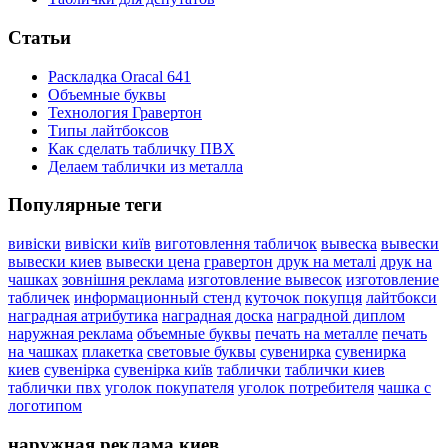
Статьи
Раскладка Oracal 641
Объемные буквы
Технология Гравертон
Типы лайтбоксов
Как сделать табличку ПВХ
Делаем таблички из металла
Популярные теги
вивіски
вивіски київ
виготовлення табличок
вывеска
вывески
вывески киев
вывески цена
гравертон
друк на металі
друк на
чашках
зовнішня реклама
изготовление вывесок
изготовление
табличек
информационный стенд
куточок покупця
лайтбокси
наградная атрибутика
наградная доска
наградной диплом
наружная реклама
объемные буквы
печать на металле
печать
на чашках
плакетка
световые буквы
сувенирка
сувенирка
киев
сувенірка
сувенірка київ
таблички
таблички киев
таблички пвх
уголок покупателя
уголок потребителя
чашка с
логотипом
наружная реклама киев