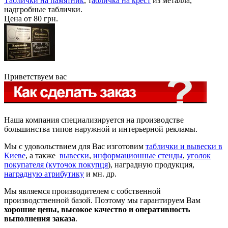
Таблички на памятник
, т
абличка на крест
из металла,
надгробные таблички.
Цена от 80 грн.
Приветствуем вас
Наша компания специализируется на производстве
большинства типов наружной и интерьерной рекламы.
Мы с удовольствием для Вас изготовим
таблички и вывески в
Киеве
, а также
вывески
,
информационные стенды
,
уголок
покупателя (куточок покупця
), наградную продукция,
наградную атрибутику
и мн. др.
Мы являемся производителем с собственной
производственной базой. Поэтому мы гарантируем Вам
хорошие цены, высокое качество и оперативность
выполнения заказа
.