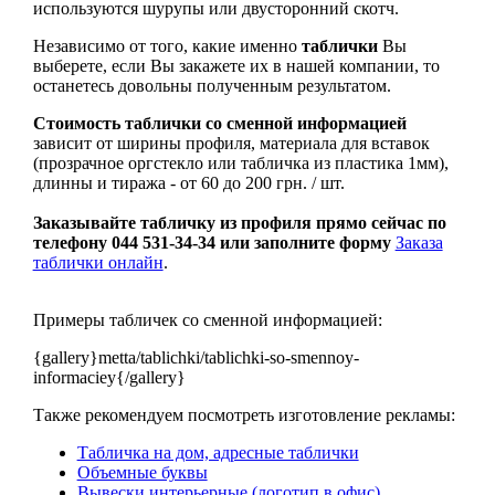
используются шурупы или двусторонний скотч.
Независимо от того, какие именно
таблички
Вы
выберете, если Вы закажете их в нашей компании, то
останетесь довольны полученным результатом.
Стоимость таблички со сменной информацией
зависит от ширины профиля, материала для вставок
(прозрачное оргстекло или табличка из пластика 1мм),
длинны и тиража - от 60 до 200 грн. / шт.
Заказывайте табличку из профиля прямо сейчас по
телефону 044 531-34-34 или заполните форму
Заказа
таблички онлайн
.
Примеры табличек со сменной информацией:
{gallery}metta/tablichki/tablichki-so-smennoy-
informaciey{/gallery}
Также рекомендуем посмотреть изготовление рекламы:
Табличка на дом, адресные таблички
Объемные буквы
Вывески интерьерные (логотип в офис)