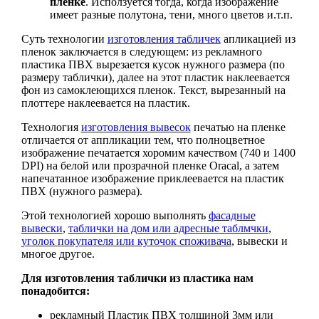
пленке
. Исползуется тогда, когда изображение
имеет разные полутона, тени, много цветов и.т.п.
Суть технологии
изготовления табличек
апликацией из
пленок заключается в следующем: из рекламного
пластика ПВХ вырезается кусок нужного размера (по
размеру таблички), далее на этот пластик наклеевается
фон из самоклеющихся пленок. Текст, вырезанный на
плоттере наклеевается на пластик.
Технология
изготовления вывесок
печатью на пленке
отличается от аппликации тем, что полноцветное
изображение печатается хоромим качеством (740 и 1400
DPI) на белой или прозрачной пленке Oracal, а затем
напечатанное изображение приклеевается на пластик
ПВХ (нужного размера).
Этой технологией хорошо выполнять
фасадные
вывески
,
таблички на дом или адресные таблмчки
,
уголок покупателя или куточок споживача
, вывески и
многое другое.
Для изготовления таблички из пластика нам
понадобится:
рекламный Пластик ПВХ толщиной 3мм или