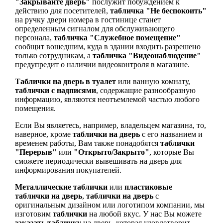
"Закрывайте дверь"
послужит побуждением к
действию для посетителей,
табличка "Не беспокоить"
на ручку двери номера в гостинице станет
определенным сигналом для обслуживающего
персонала,
табличка "Служебное помещение"
сообщит вошедшим, куда в здании входить разрешено
только сотрудникам, а
табличка "Видеонаблюдение"
предупредит о наличии видеоконтроля в магазине.
Таблички на дверь в туалет
или ванную комнату,
таблички с надписями
, содержащие разнообразную
информацию, являются неотъемлемой частью любого
помещения.
Если Вы являетесь, например, владельцем магазина, то,
наверное, кроме
таблички на дверь
с его названием и
временем работы, Вам также понадобятся
таблички
"Перерыв"
или
"Открыто/Закрыто"
, которые Вы
сможете периодически вывешивать на дверь для
информирования покупателей.
Металлические таблички
или
пластиковые
таблички на дверь
,
таблички на дверь
с
оригинальным дизайном или логотипом компании, мы
изготовим
таблички
на любой вкус. У нас Вы можете
заказать табличку
на дверь, которая удовлетворит