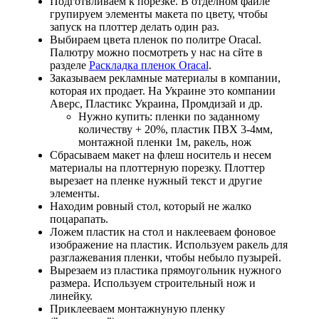
Подготвливаем к порезке. В отделном файле
групируем элементы макета по цвету, чтобы
запуск на плоттер делать один раз.
Выбираем цвета пленок по политре Oracal.
Палютру можно посмотреть у нас на сйте в
разделе
Раскладка пленок Oracal
.
Заказываем рекламные материалы в компании,
которая их продает. На Украине это компании
Аверс, Пластикс Украина, Промдизай и др.
Нужно купить: пленки по заданному
количеству + 20%, пластик ПВХ 3-4мм,
монтажной пленки 1м, ракель, нож
Сбрасываем макет на флеш носитель и несем
материалы на плоттерную порезку. Плоттер
вырезает на пленке нужный текст и другие
элементы.
Находим ровный стол, который не жалко
поцарапать.
Ложем пластик на стол и наклееваем фоновое
изображение на пластик. Используем ракель для
разглажевания пленки, чтобы небыло пузырей.
Вырезаем из пластика прямоугольник нужного
размера. Используем строительный нож и
линейку.
Приклееваем монтажнуную пленку