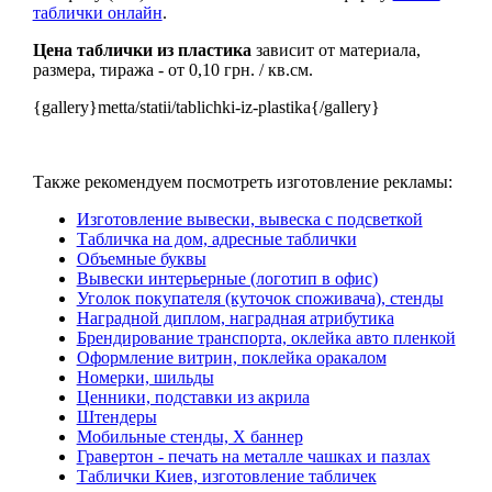
таблички онлайн
.
Цена таблички из пластика
зависит от материала,
размера, тиража - от 0,10 грн. / кв.см.
{gallery}metta/statii/tablichki-iz-plastika{/gallery}
Также рекомендуем посмотреть изготовление рекламы:
Изготовление вывески, вывеска с подсветкой
Табличка на дом, адресные таблички
Объемные буквы
Вывески интерьерные (логотип в офис)
Уголок покупателя (куточок споживача), стенды
Наградной диплом, наградная атрибутика
Брендирование транспорта, оклейка авто пленкой
Оформление витрин, поклейка оракалом
Номерки, шильды
Ценники, подставки из акрила
Штендеры
Мобильные стенды, Х баннер
Гравертон - печать на металле чашках и пазлах
Таблички Киев, изготовление табличек