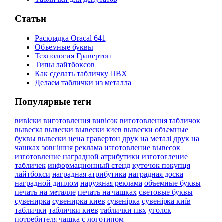
Статьи
Раскладка Oracal 641
Объемные буквы
Технология Гравертон
Типы лайтбоксов
Как сделать табличку ПВХ
Делаем таблички из металла
Популярные теги
вивіски
виготовлення вивісок
виготовлення табличок
вывеска
вывески
вывески киев
вывески объемные
буквы
вывески цена
гравертон
друк на металі
друк на
чашках
зовнішня реклама
изготовление вывесок
изготовление наградной атрибутики
изготовление
табличек
информационный стенд
куточок покупця
лайтбокси
наградная атрибутика
наградная доска
наградной диплом
наружная реклама
объемные буквы
печать на металле
печать на чашках
световые буквы
сувенирка
сувенирка киев
сувенірка
сувенірка київ
таблички
таблички киев
таблички пвх
уголок
потребителя
чашка с логотипом