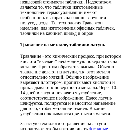
невысокой стоимости таблички. Недостатком
является то, что таблички изготовленные
технологией термосублимации имеют
особенность выгорать на солнце в течении
полугода,года. Т.е. технология Гравертон
идеальна, для изготовления офисных табличек,
таблички на кабинет, шильд и бирок.
Травление на металле, таблички латунь
Травление - это химический процесс, при котором
кислота "выедает" необходимую поверхность на
металле. При этом образуется выемка. Обычно
травление делают на латуни, т.к. этот металл
относительно мягкий. Обычно изображение
вырезают плоттером, пропитывают кислотой и
прикладывают к поверхности металла. Через 10-
14 дней в латуни появляется углубление,
соответствующее изображению. Далее латунь
шлифуется, полируется и наносится напыление
для того, чтобы металл не темнел. В конце -
углубления покрываются цветными эмалями.
Зачастую технологию травления на латуни
используют, чтобы изготавливать
фасадные