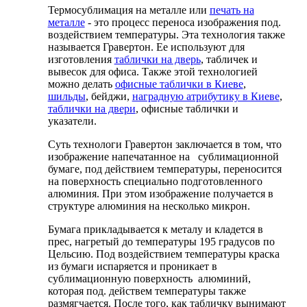
Термосублимация на металле или
печать на
металле
- это процесс переноса изображения под.
воздействием температуры. Эта технология также
называется Гравертон. Ее используют для
изготовления
таблички на дверь
, табличек и
вывесок для офиса. Также этой технологией
можно делать
офисные таблички в Киеве
,
шильды
, бейджи,
наградную атрибутику в Киеве
,
таблички на двери
, офисные таблички и
указатели.
Суть технологи Гравертон заключается в том, что
изображение напечатанное на сублимационной
бумаге, под действием температуры, переносится
на поверхность специально подготовленного
алюминия. При этом изображение получается в
структуре алюминия на несколько микрон.
Бумага прикладывается к металу и кладется в
прес, нагретый до температуры 195 градусов по
Цельсию. Под воздействием температуры краска
из бумаги испаряется и проникает в
сублимационную поверхность алюминий,
которая под. действем температуры также
размягчается. После того, как табличку вынимают