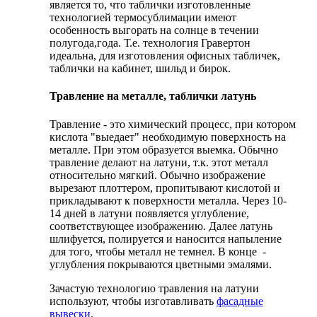
является то, что таблички изготовленные
технологией термосублимации имеют
особенность выгорать на солнце в течении
полугода,года. Т.е. технология Гравертон
идеальна, для изготовления офисных табличек,
таблички на кабинет, шильд и бирок.
Травление на металле, таблички латунь
Травление - это химический процесс, при котором
кислота "выедает" необходимую поверхность на
металле. При этом образуется выемка. Обычно
травление делают на латуни, т.к. этот металл
относительно мягкий. Обычно изображение
вырезают плоттером, пропитывают кислотой и
прикладывают к поверхности металла. Через 10-
14 дней в латуни появляется углубление,
соответствующее изображению. Далее латунь
шлифуется, полируется и наносится напыление
для того, чтобы металл не темнел. В конце -
углубления покрываются цветными эмалями.
Зачастую технологию травления на латуни
используют, чтобы изготавливать
фасадные
вывески
.