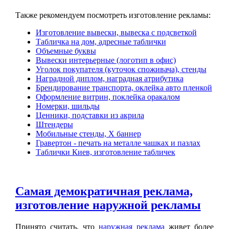
Также рекомендуем посмотреть изготовление рекламы:
Изготовление вывески, вывеска с подсветкой
Табличка на дом, адресные таблички
Объемные буквы
Вывески интерьерные (логотип в офис)
Уголок покупателя (куточок споживача), стенды
Наградной диплом, наградная атрибутика
Брендирование транспорта, оклейка авто пленкой
Оформление витрин, поклейка оракалом
Номерки, шильды
Ценники, подставки из акрила
Штендеры
Мобильные стенды, Х баннер
Гравертон - печать на металле чашках и пазлах
Таблички Киев, изготовление табличек
Самая демократичная реклама,
изготовление наружной рекламы
Принято считать, что
наружная реклама
живет более