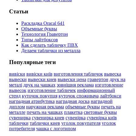
Статьи
Раскладка Oracal 641
Объемные буквы
Технология Гравертон
Типы лайтбоксов
Как сделать табличку ПВХ
Делаем таблички из металла
Популярные теги
вивіски
вивіски київ
виготовлення табличок
вывеска
вывески
вывески киев
вывески цена
гравертон
друк на
металі
друк на чашках
зовнішня реклама
изготовление
вывесок
изготовление табличек
информационный
стенд
куточок покупця
куточок споживача
лайтбокси
наградная атрибутика
наградная доска
наградной
диплом
наружная реклама
объемные буквы
печать на
металле
печать на чашках
плакетка
световые буквы
сувенирка
сувенирка киев
сувенірка
сувенірка київ
таблички
таблички киев
уголок покупателя
уголок
потребителя
чашка с логотипом