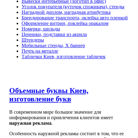
Вывески интерьерные (логотип в офис)
Уголок покупателя (куточок споживача), стенды
Наградной диплом, наградная атрибутика
Брендирование транспорта, оклейка авто пленкой
Оформление витрин, поклейка оракалом
Номерки, шильды
Ценники, подставки из акрила
Штендеры
Мобильные стенды, Х баннер
Печть на металле
Таблички Киев, изготовление табличек
Объемные буквы Киев,
изготовление букв
В современном мире большое значение для
информирования и привлечения клиентов имеет
наружная реклама
.
Особенность наружной рекламы состоит в том, что ее