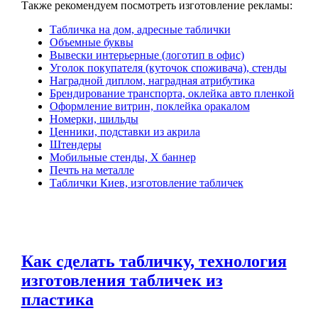
Также рекомендуем посмотреть изготовление рекламы:
Табличка на дом, адресные таблички
Объемные буквы
Вывески интерьерные (логотип в офис)
Уголок покупателя (куточок споживача), стенды
Наградной диплом, наградная атрибутика
Брендирование транспорта, оклейка авто пленкой
Оформление витрин, поклейка оракалом
Номерки, шильды
Ценники, подставки из акрила
Штендеры
Мобильные стенды, Х баннер
Печть на металле
Таблички Киев, изготовление табличек
Как сделать табличку, технология
изготовления табличек из
пластика