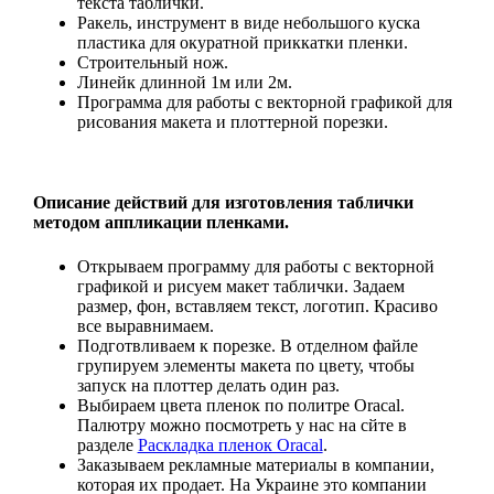
текста таблички.
Ракель, инструмент в виде небольшого куска
пластика для окуратной приккатки пленки.
Строительный нож.
Линейк длинной 1м или 2м.
Программа для работы с векторной графикой для
рисования макета и плоттерной порезки.
Описание действий для изготовления таблички
методом аппликации пленками.
Открываем программу для работы с векторной
графикой и рисуем макет таблички. Задаем
размер, фон, вставляем текст, логотип. Красиво
все выравнимаем.
Подготвливаем к порезке. В отделном файле
групируем элементы макета по цвету, чтобы
запуск на плоттер делать один раз.
Выбираем цвета пленок по политре Oracal.
Палютру можно посмотреть у нас на сйте в
разделе
Раскладка пленок Oracal
.
Заказываем рекламные материалы в компании,
которая их продает. На Украине это компании