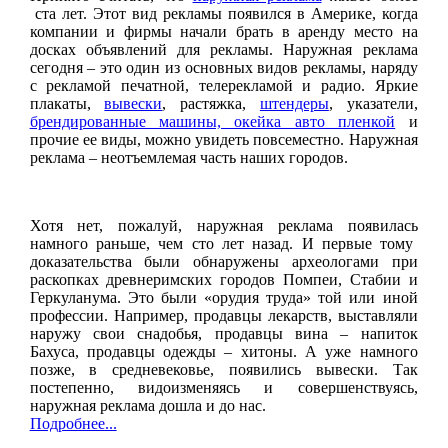
ста лет. Этот вид рекламы появился в Америке, когда
компании и фирмы начали брать в аренду место на
досках объявлений для рекламы. Наружная реклама
сегодня – это один из основных видов рекламы, наряду
с рекламой печатной, телерекламой и радио. Яркие
плакаты,
вывески
, растяжка,
штендеры
, указатели,
брендированные машины, окейка авто пленкой
и
прочие ее виды, можно увидеть повсеместно. Наружная
реклама – неотъемлемая часть наших городов.
Хотя нет, пожалуй, наружная реклама появилась
намного раньше, чем сто лет назад. И первые тому
доказательства были обнаружены археологами при
раскопках древнеримских городов Помпеи, Стабии и
Геркуланума. Это были «орудия труда» той или иной
профессии. Например, продавцы лекарств, выставляли
наружу свои снадобья, продавцы вина – напиток
Бахуса, продавцы одежды – хитоны. А уже намного
позже, в средневековье, появились вывески. Так
постепенно, видоизменяясь и совершенствуясь,
наружная реклама дошла и до нас.
Подробнее...