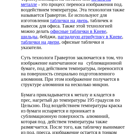
металле
- это процесс переноса изображения под.
воздействием температуры. Эта технология также
называется Гравертон. Ее используют для
изготовления
таблички на дверь
, табличек и
вывесок для офиса. Также этой технологией
можно делать
офисные таблички в Киеве
,
шильды
, бейджи,
наградную атрибутику в Киеве
,
таблички на двери
, офисные таблички и
указатели.
Суть технологи Гравертон заключается в том, что
изображение напечатанное на сублимационной
бумаге, под действием температуры, переносится
на поверхность специально подготовленного
алюминия. При этом изображение получается в
структуре алюминия на несколько микрон.
Бумага прикладывается к металу и кладется в
прес, нагретый до температуры 195 градусов по
Цельсию. Под воздействием температуры краска
из бумаги испаряется и проникает в
сублимационную поверхность алюминий,
которая под. действем температуры также
размягчается. После того, как табличку вынимают
из под. пресса, изображение остается в тонком