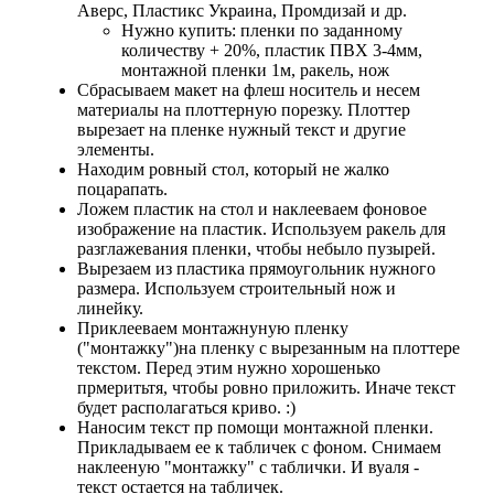
Аверс, Пластикс Украина, Промдизай и др.
Нужно купить: пленки по заданному
количеству + 20%, пластик ПВХ 3-4мм,
монтажной пленки 1м, ракель, нож
Сбрасываем макет на флеш носитель и несем
материалы на плоттерную порезку. Плоттер
вырезает на пленке нужный текст и другие
элементы.
Находим ровный стол, который не жалко
поцарапать.
Ложем пластик на стол и наклееваем фоновое
изображение на пластик. Используем ракель для
разглажевания пленки, чтобы небыло пузырей.
Вырезаем из пластика прямоугольник нужного
размера. Используем строительный нож и
линейку.
Приклееваем монтажнуную пленку
("монтажку")на пленку с вырезанным на плоттере
текстом. Перед этим нужно хорошенько
прмеритьтя, чтобы ровно приложить. Иначе текст
будет располагаться криво. :)
Наносим текст пр помощи монтажной пленки.
Прикладываем ее к табличек с фоном. Снимаем
наклееную "монтажку" с таблички. И вуаля -
текст остается на табличек.