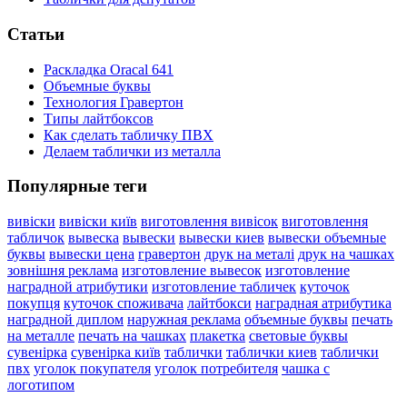
Статьи
Раскладка Oracal 641
Объемные буквы
Технология Гравертон
Типы лайтбоксов
Как сделать табличку ПВХ
Делаем таблички из металла
Популярные теги
вивіски
вивіски київ
виготовлення вивісок
виготовлення
табличок
вывеска
вывески
вывески киев
вывески объемные
буквы
вывески цена
гравертон
друк на металі
друк на чашках
зовнішня реклама
изготовление вывесок
изготовление
наградной атрибутики
изготовление табличек
куточок
покупця
куточок споживача
лайтбокси
наградная атрибутика
наградной диплом
наружная реклама
объемные буквы
печать
на металле
печать на чашках
плакетка
световые буквы
сувенірка
сувенірка київ
таблички
таблички киев
таблички
пвх
уголок покупателя
уголок потребителя
чашка с
логотипом