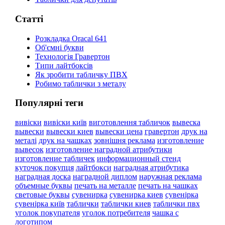
Статті
Розкладка Oracal 641
Об'ємні букви
Технологія Гравертон
Типи лайтбоксів
Як зробити табличку ПВХ
Робимо таблички з металу
Популярні теги
вивіски
вивіски київ
виготовлення табличок
вывеска
вывески
вывески киев
вывески цена
гравертон
друк на
металі
друк на чашках
зовнішня реклама
изготовление
вывесок
изготовление наградной атрибутики
изготовление табличек
информационный стенд
куточок покупця
лайтбокси
наградная атрибутика
наградная доска
наградной диплом
наружная реклама
объемные буквы
печать на металле
печать на чашках
световые буквы
сувенирка
сувенирка киев
сувенірка
сувенірка київ
таблички
таблички киев
таблички пвх
уголок покупателя
уголок потребителя
чашка с
логотипом