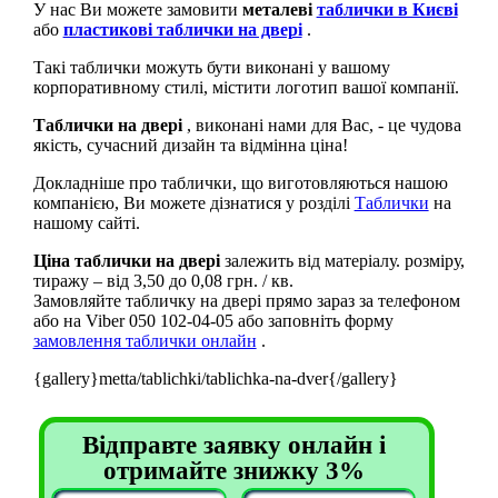
У нас Ви можете замовити
металеві
таблички в Києві
або
пластикові таблички на двері
.
Такі таблички можуть бути виконані у вашому
корпоративному стилі, містити логотип вашої компанії.
Таблички на двері
, виконані нами для Вас, - це чудова
якість, сучасний дизайн та відмінна ціна!
Докладніше про таблички, що виготовляються нашою
компанією, Ви можете дізнатися у розділі
Таблички
на
нашому сайті.
Ціна таблички на двері
залежить від матеріалу. розміру,
тиражу – від 3,50 до 0,08 грн. / кв.
Замовляйте табличку на двері прямо зараз за телефоном
або на Viber 050 102-04-05 або заповніть форму
замовлення таблички онлайн
.
{gallery}metta/tablichki/tablichka-na-dver{/gallery}
Відправте заявку онлайн і
отримайте знижку 3%