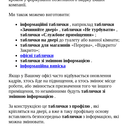
компанії.
Ми також можемо виготовити:
інформаційні таблички
, наприклад
таблички
«Зачиняйте двері»
,
таблички «Не турбувати»
,
таблички «Службове приміщення»
;
таблички на двері
до туалету або ванної кімнати;
таблички для магазинів
«Перерва», «Відкрито/
Закрито»;
офісні таблички
таблички зі змінною інформацією
.
інформаційна вивіска
Якщо у Вашому офісі часто відбувається оновлення
кадрів, хтось йде на підвищення, а хтось змінює місце
роботи, або змінюється призначення того чи іншого
приміщення, то незамінними будуть
таблички зі
змінною інформацією
.
За конструкцією це
таблички з профілю
, які
кріпляться на двері, а вже в таку профільну основу
вставляють безпосередньо
таблички
з інформацією, які
можна змінювати.