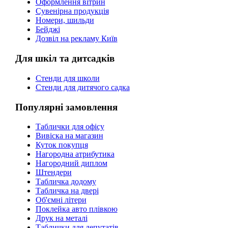
Оформлення вітрин
Сувенірна продукція
Номери, шильди
Бейджі
Дозвіл на рекламу Київ
Для шкіл та дитсадків
Стенди для школи
Стенди для дитячого садка
Популярні замовлення
Таблички для офісу
Вивіска на магазин
Куток покупця
Нагородна атрибутика
Нагородний диплом
Штендери
Табличка додому
Табличка на двері
Об'ємні літери
Поклейка авто плівкою
Друк на металі
Таблички для депутатів